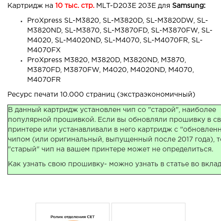
Картридж на
10 тыс. стр.
MLT-D203E 203E для
Samsung:
ProXpress SL-M3820, SL-M3820D, SL-M3820DW, SL-
M3820ND, SL-M3870, SL-M3870FD, SL-M3870FW, SL-
M4020, SL-M4020ND, SL-M4070, SL-M4070FR, SL-
M4070FX
ProXpress M3820, M3820D, M3820ND, M3870,
M3870FD, M3870FW, M4020, M4020ND, M4070,
M4070FR
Ресурс печати 10.000 страниц (экстраэкономичный)
В данный картридж установлен чип со "старой", наиболее
популярной прошивкой. Если вы обновляли прошивку в с
принтере или устанавливали в него картридж с "обновлен
чипом (или оригинальный, выпущенный после 2017 года), т
"старый" чип на вашем принтере может не определиться.
Как узнать свою прошивку- можно узнать в статье во вкла