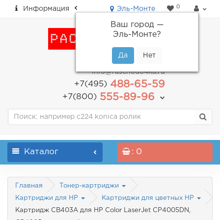
0
Информация
Эль-Монте
Ваш город —
Эль-Монте
?
пн-пт: с 9.00 до 18.00
info@raschodo4ka.ru
488-65-59
+7(495)
555-89-96
+7(800)
Каталог
: 0
Главная
Тонер-картриджи
Картриджи для HP
Картриджи для цветных HP
Картридж CB403A для HP Color LaserJet CP4005DN,