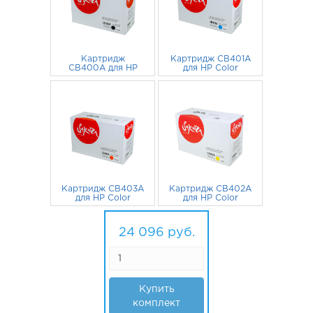
Картридж
Картридж CB401A
CB400A для HP
для HP Color
Color LaserJet
LaserJet
6 024
CP4005DN,
руб.
6 024
CP4005DN,
руб.
CP4005 черный
CP4005 голубой
Картридж CB403A
Картридж CB402A
для HP Color
для HP Color
LaserJet
LaserJet
6 024
CP4005DN,
руб.
6 024
CP4005DN,
руб.
CP4005
CP4005 желтый
24 096
руб.
пурпурный
Купить
комплект