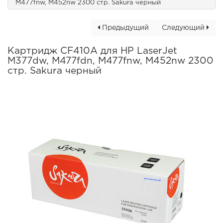
M477fnw, M452nw 2300 стр. Sakura черный
Предыдущий
Следующий
Картридж CF410A для HP LaserJet
M377dw, M477fdn, M477fnw, M452nw 2300
стр. Sakura черный