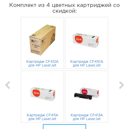
Комплект из 4 цветных картриджей со
скидкой:
Картридж CF412A
Картридж CF410A
для HP LaserJet
для HP LaserJet
M377dw, M477fdn,
M377dw, M477fdn,
M477fnw, M452nw
1 167
руб.
M477fnw, M452nw
822
руб.
2300 стр. желтый
2300 стр. черный
GalaPrint
Картридж CF411A
Картридж CF413A
для HP LaserJet
для HP LaserJet
M377dw, M477fdn,
M377dw, M477fdn,
M477fnw, M452nw
822
руб.
M477fnw, M452nw
822
руб.