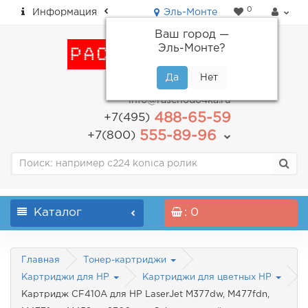
0
Информация
Эль-Монте
Ваш город —
Эль-Монте
?
пн-пт: с 9.00 до 18.00
info@raschodo4ka.ru
488-65-59
+7(495)
555-89-96
+7(800)
Каталог
: 0
Главная
Тонер-картриджи
Картриджи для HP
Картриджи для цветных HP
Картридж CF410A для HP LaserJet M377dw, M477fdn,