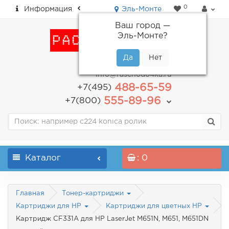
0
Информация
Эль-Монте
Ваш город —
Эль-Монте
?
пн-пт: с 9.00 до 18.00
info@raschodo4ka.ru
488-65-59
+7(495)
555-89-96
+7(800)
Каталог
: 0
Главная
Тонер-картриджи
Картриджи для HP
Картриджи для цветных HP
Картридж CF331A для HP LaserJet M651N, M651, M651DN