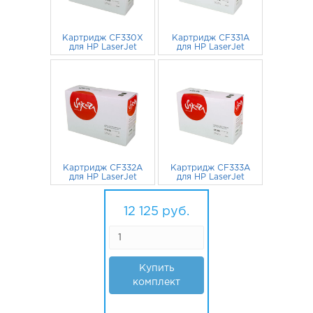
Картридж CF330X
Картридж CF331A
для HP LaserJet
для HP LaserJet
M651N, M651,
M651N, M651,
M651DN черный
3 221
руб.
M651DN голубой
2 968
руб.
Картридж CF332A
Картридж CF333A
для HP LaserJet
для HP LaserJet
M651N, M651,
M651N, M651,
M651DN желтый
2 968
руб.
2 968
M651DN
руб.
пурпурный
12 125
руб.
Купить
комплект