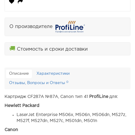
О производителе
🚚
Стоимость и сроки доставки
Описание
Характеристики
0
Отзывы, Вопросы и Ответы
Картридж CF287A №87A, Canon тип 41
ProfiLine
для:
Hewlett Packard
LaserJet Enterprise M506x, M506n, M506dn, M527z,
M527f, M527dn, M527c, M501dn, M501n
Canon