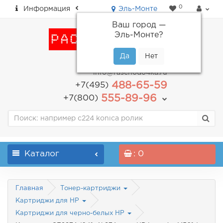
0
Информация
Эль-Монте
Ваш город —
Эль-Монте
?
пн-пт: с 9.00 до 18.00
info@raschodo4ka.ru
488-65-59
+7(495)
555-89-96
+7(800)
Каталог
: 0
Главная
Тонер-картриджи
Картриджи для HP
Картриджи для черно-белых HP