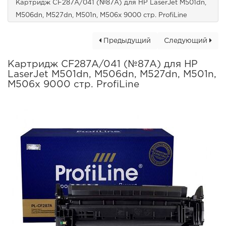
Картридж CF287A/041 (№87A) для HP LaserJet M501dn,
M506dn, M527dn, M501n, M506x 9000 стр. ProfiLine
Предыдущий
Следующий
Картридж CF287A/041 (№87A) для HP
LaserJet M501dn, M506dn, M527dn, M501n,
M506x 9000 стр. ProfiLine