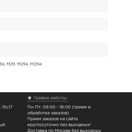
28a, M29, M29a, M29w
График работы:
 15с17
Пн-Пт: 09:00 - 18:00 (прием и
обработка заказов)
Прием заказов на сайте
ный
круглосуточно без выходных!
Доставка по Москве без выходных