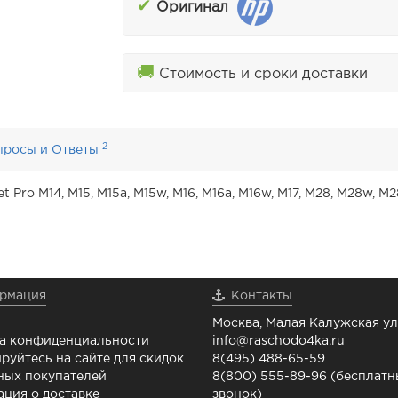
✔
Оригинал
🚚
Стоимость и сроки доставки
2
просы и Ответы
t Pro M14, M15, M15a, M15w, M16, M16a, M16w, M17, M28, M28w, M
рмация
Контакты
Москва, Малая Калужская ул.
а конфиденциальности
info@raschodo4ka.ru
руйтесь на сайте для скидок
8(495) 488-65-59
ных покупателей
8(800) 555-89-96 (бесплат
ция о доставке
звонок)