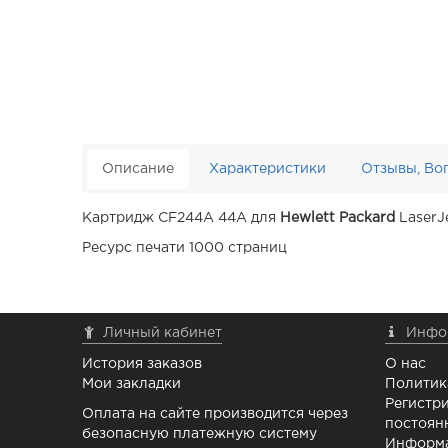
Описание
Характеристики
Отзывы, Во
Картридж CF244A 44A для
Hewlett Packard
LaserJe
Ресурс печати 1000 страниц
Личный кабинет
Инфо
История заказов
О нас
Мои закладки
Политик
Регистри
Оплата на сайте производится через
постоян
безопасную платежную систему
Информа