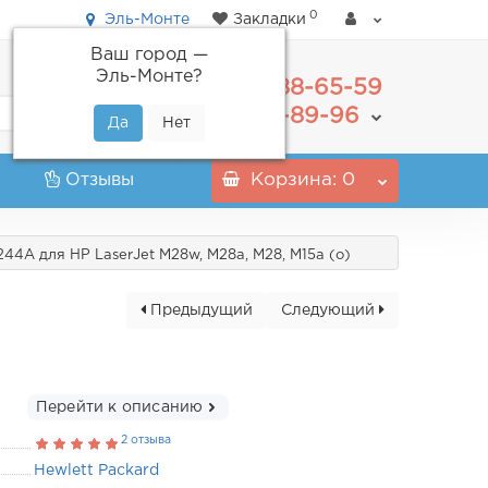
0
Эль-Монте
Закладки
Ваш город —
Эль-Монте
?
488-65-59
+7(495)
555-89-96
+7(800)
Отзывы
Корзина
: 0
4A для HP LaserJet M28w, M28a, M28, M15a (o)
Предыдущий
Следующий
Перейти к описанию
2 отзыва
Hewlett Packard