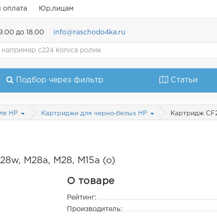
и оплата
Юр.лицам
9.00 до 18.00
info@raschodo4ka.ru
Подбор через фильтр
Статьи
Картридж CF24
ля HP
Картриджи для черно-белых HP
8w, M28a, M28, M15a (o)
О товаре
Рейтинг:
Производитель: