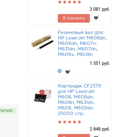
2 081 руб.
В корзину
Резиновый вал для
HP LaserJet M608dn,
M609dn, M607n,
M631dn, M607dn,
M609x, M608n
1 551 руб.
Картридж CF237X
для HP LaserJet
M608, M608dn,
M608n, M631dn,
M609, M609dn
аличии
25000 стр.
2 848 руб.