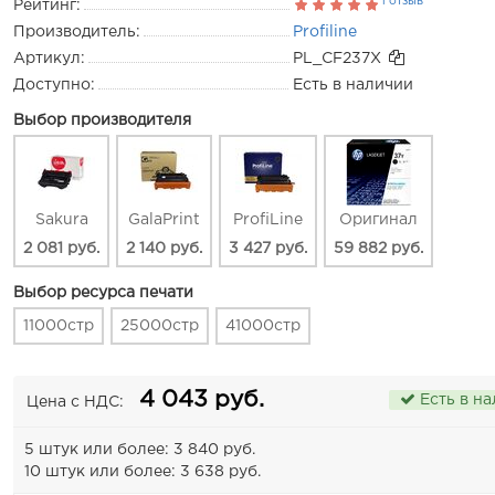
1 отзыв
Рейтинг:
Производитель:
Profiline
Артикул:
PL_CF237X
Доступно:
Есть в наличии
Выбор производителя
Sakura
GalaPrint
ProfiLine
Оригинал
2 081 руб.
2 140 руб.
3 427 руб.
59 882 руб.
Выбор ресурса печати
11000стр
25000стр
41000стр
4 043 руб.
Есть в н
Цена с НДС:
5 штук или более: 3 840 руб.
10 штук или более: 3 638 руб.