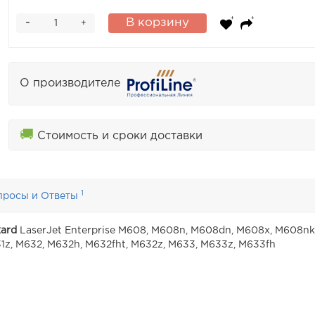
-
В корзину
+
О производителе
🚚
Стоимость и сроки доставки
1
просы и Ответы
kard
LaserJet Enterprise M608, M608n, M608dn, M608x, M608nk
1z, M632, M632h, M632fht, M632z, M633, M633z, M633fh