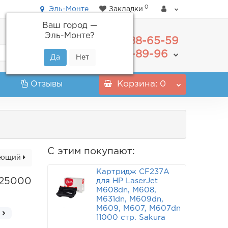
0
Эль-Монте
Закладки
Ваш город —
Эль-Монте
?
488-65-59
+7(495)
555-89-96
+7(800)
Отзывы
Корзина
: 0
С этим покупают:
ующий
Картридж CF237A
 25000
для HP LaserJet
M608dn, M608,
M631dn, M609dn,
M609, M607, M607dn
11000 стр. Sakura