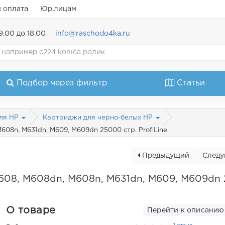
и оплата
Юр.лицам
9.00 до 18.00
info@raschodo4ka.ru
Подбор через фильтр
Статьи
ля HP
Картриджи для черно-белых HP
08n, M631dn, M609, M609dn 25000 стр. ProfiLine
Предыдущий
След
M608, M608dn, M608n, M631dn, M609, M609dn
О товаре
Перейти к описанию