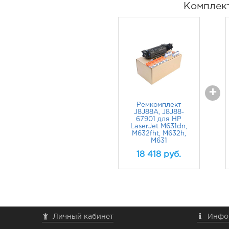
Комплек
+
Ремкомплект
J8J88A, J8J88-
67901 для HP
LaserJet M631dn,
M632fht, M632h,
M631
18 418
руб.
Личный кабинет
Инфо