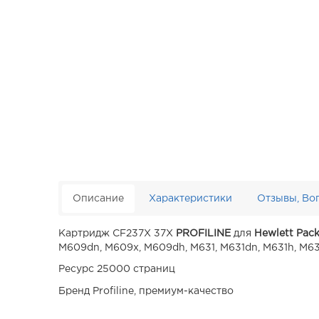
Описание
Характеристики
Отзывы, Во
Картридж CF237X 37X
PROFILINE
для
Hewlett Pac
M609dn, M609x, M609dh, M631, M631dn, M631h, M63
Ресурс 25000 страниц
Бренд Profiline, премиум-качество