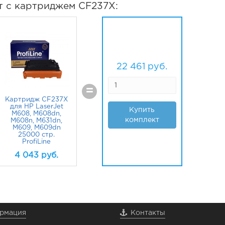
т с картриджем CF237X:
22 461
руб.
=
Картридж CF237X
для HP LaserJet
Купить
M608, M608dn,
комплект
M608n, M631dn,
M609, M609dn
25000 стр.
ProfiLine
4 043
руб.
рмация
Контакты