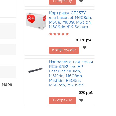
В корзину
Картридж CF237Y
для LaserJet M608dn,
M608, M609, M631dn,
M609dn 41K Sakura
8 178 руб.
Когда будет?
Направляющая печки
RC5-3792 для HP
LaserJet M611dn,
M612dn, M608dn,
M631dn, E60155,
, M609,
M607dn, M609dn
320 руб.
В корзину