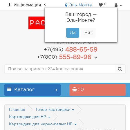
0
Информация
Эль-Монте
Ваш город —
Эль-Монте
?
пн-пт: с 9.00 до 18.00
info@raschodo4ka.ru
488-65-59
+7(495)
555-89-96
+7(800)
Каталог
: 0
Главная
Тонер-картриджи
Картриджи для HP
Картриджи для черно-белых HP