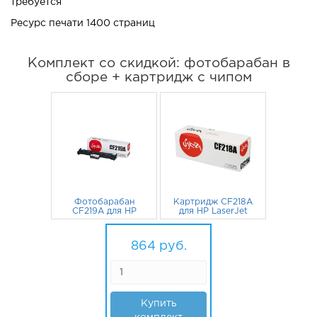
требуется
Ресурс печати 1400 страниц
Комплект со скидкой: фотобарабан в
сборе + картридж с чипом
Фотобарабан
Картридж CF218A
CF219A для HP
для HP LaserJet
LaserJet M132A,
M132a, M104a,
M104A, M132MW,
456
руб.
M132nw, M132fn,
408
руб.
M132FN, M104W
M104w, M132fw
864
руб.
Sakura
1400 стр. Sakura
Купить