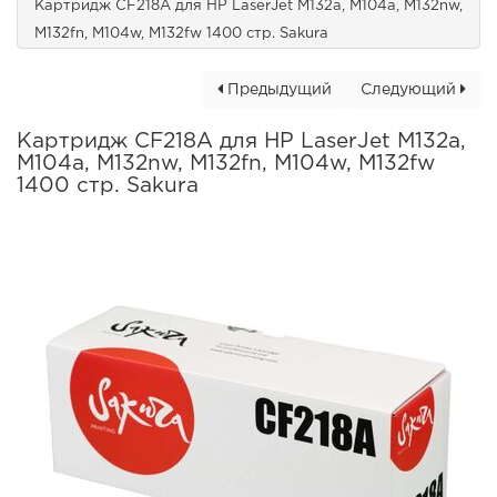
Картридж CF218A для HP LaserJet M132a, M104a, M132nw,
M132fn, M104w, M132fw 1400 стр. Sakura
Предыдущий
Следующий
Картридж CF218A для HP LaserJet M132a,
M104a, M132nw, M132fn, M104w, M132fw
1400 стр. Sakura