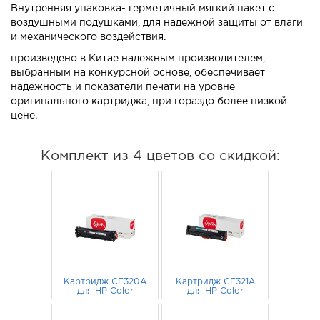
Внутренняя упаковка- герметичный мягкий пакет с
воздушными подушками, для надежной защиты от влаги
и механического воздействия.
произведено в Китае надежным производителем,
выбранным на конкурсной основе, обеспечивает
надежность и показатели печати на уровне
оригинального картриджа, при гораздо более низкой
цене.
Комплект из 4 цветов со скидкой:
Картридж CE320A
Картридж CE321A
для HP Color
для HP Color
LaserJet CP1525n,
LaserJet CP1525n,
CM1415FN,
770
руб.
CM1415FN,
715
руб.
CM1415FNW Sakura
CM1415FNW Sakura