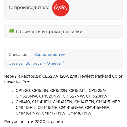
О производителе
🚚
Стоимость и сроки доставки
Описание
Характеристики
5
Отзывы, Вопросы и Ответы
Черный картридж CE320A 128A для
Hewlett Packard
Color
LaserJet Pro:
CP1520, CP1521N, CP1522N, CP1523N, CP1525N,
CP1525NW, CP1526NW, CP1527NW, CP1528NW
CM1410, CM1411FN, CM1412FN, CM1413FN, CM1415 MFP,
CM1415FN, CM1415NF, CM1415NFW, CM1415FNW,
CM1416FNW, CM1417FNW, CM1418FNW
Ресурс печати 2000 страниц