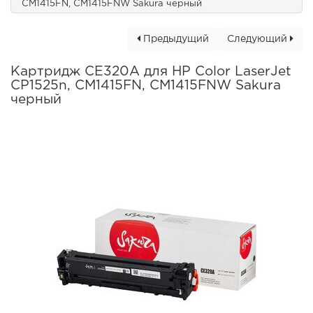
CM1415FN, CM1415FNW Sakura черный
Предыдущий
Следующий
Картридж CE320A для HP Color LaserJet
CP1525n, CM1415FN, CM1415FNW Sakura
черный