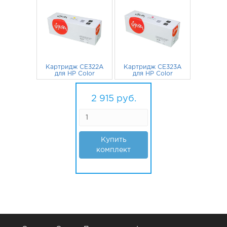
черный
голубой
Картридж CE322A
Картридж CE323A
для HP Color
для HP Color
LaserJet CP1525n,
LaserJet CP1525n,
CM1415FN,
715
руб.
CM1415FN,
715
руб.
CM1415FNW Sakura
CM1415FNW Sakura
2 915
руб.
желтый
пурпурный
Купить
комплект