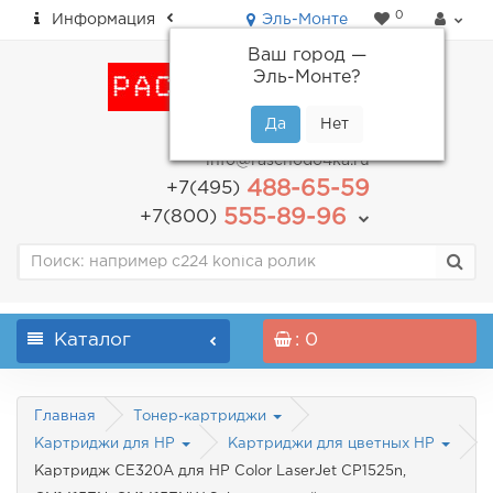
0
Информация
Эль-Монте
Ваш город —
Эль-Монте
?
пн-пт: с 9.00 до 18.00
info@raschodo4ka.ru
488-65-59
+7(495)
555-89-96
+7(800)
Каталог
: 0
Главная
Тонер-картриджи
Картриджи для HP
Картриджи для цветных HP
Картридж CE320A для HP Color LaserJet CP1525n,