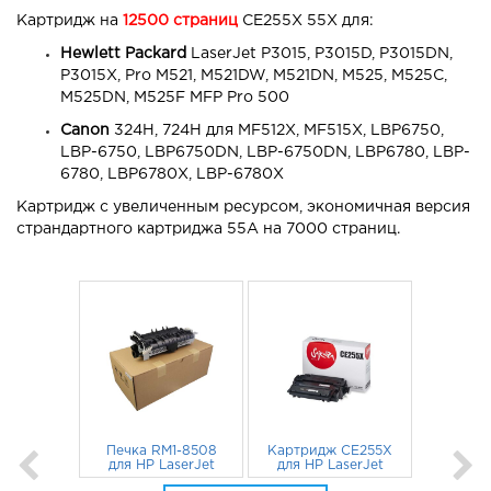
Картридж на
12500 страниц
CE255X 55X для:
Hewlett Packard
LaserJet P3015, P3015D, P3015DN,
P3015X, Pro M521, M521DW, M521DN, M525, M525C,
M525DN, M525F MFP Pro 500
Canon
324H, 724H для MF512X, MF515X, LBP6750,
LBP-6750, LBP6750DN, LBP-6750DN, LBP6780, LBP-
6780, LBP6780X, LBP-6780X
Картридж с увеличенным ресурсом, экономичная версия
страндартного картриджа 55A на 7000 страниц.
Печка RM1-8508
Картридж CE255X
для HP LaserJet
для HP LaserJet
M521dn, M525,
P3015, M521DN,