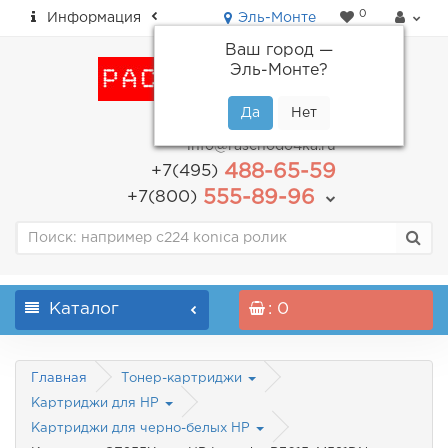
0
Информация
Эль-Монте
Ваш город —
Эль-Монте
?
пн-пт: с 9.00 до 18.00
info@raschodo4ka.ru
488-65-59
+7(495)
555-89-96
+7(800)
Каталог
: 0
Главная
Тонер-картриджи
Картриджи для HP
Картриджи для черно-белых HP