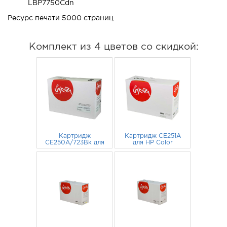
LBP7750Cdn
Ресурс печати 5000 страниц
Комплект из 4 цветов со скидкой:
Картридж
Картридж CE251A
CE250A/723Bk для
для HP Color
HP LaserJet
LaserJet CP3525,
CP3525, CM3530,
1 888
руб.
1 787
CP3525n,
руб.
CP3525dn,
CP3525dn, CM3530
CP3525n, CM3530fs
голубой
черный