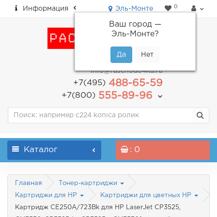
0
Информация
Эль-Монте
Ваш город —
Эль-Монте
?
пн-пт: с 9.00 до 18.00
info@raschodo4ka.ru
488-65-59
+7(495)
555-89-96
+7(800)
Каталог
: 0
Главная
Тонер-картриджи
Картриджи для HP
Картриджи для цветных HP
Картридж CE250A/723Bk для HP LaserJet CP3525,