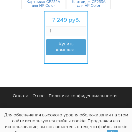
Картридж CE252A
Картридж CE253A
для HP Color
для HP Color
LaserJet CP3525,
LaserJet CP3525,
1 787
CP3525n,
руб.
1 787
CP3525n,
руб.
CP3525dn, CM3530
CP3525dn, CM3530
7 249
руб.
желтый
пурпурный
Купить
комплект
Оплата
О нас
Политика конфиденциальности
Для обеспечения высокого уровня обслуживания на этом
сайте используются файлы cookie. Продолжая его
использование, вы соглашаетесь с тем, что файлы cookie
Картриджи и все для ремонта принтеров - Расходочка.рф