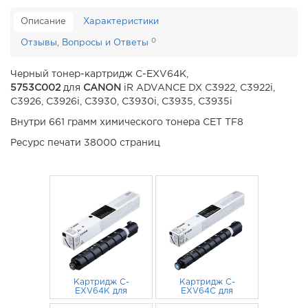
Описание
Характеристики
0
Отзывы, Вопросы и Ответы
Черный тонер-картридж C-EXV64K,
5753C002
для
CANON
iR ADVANCE DX C3922, C3922i,
C3926, C3926i, C3930, C3930i, C3935, C3935i
Внутри 661 грамм химического тонера CET TF8
Ресурс печати 38000 страниц
Картридж C-
Картридж C-
EXV64K для
EXV64C для
CANON iR
CANON iR