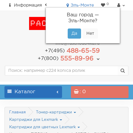
0
Информация
Эль-Монте
Ваш город —
Эль-Монте
?
пн-пт: с 9.00 до 18.00
info@raschodo4ka.ru
488-65-59
+7(495)
555-89-96
+7(800)
Каталог
: 0
Главная
Тонер-картриджи
Картриджи для Lexmark
Картриджи для цветных Lexmark