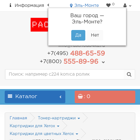
0
Информация
Эль-Монте
Ваш город —
Эль-Монте
?
пн-пт: с 9.00 до 18.00
info@raschodo4ka.ru
488-65-59
+7(495)
555-89-96
+7(800)
Каталог
: 0
Главная
Тонер-картриджи
Картриджи для Xerox
Картриджи для цветных Xerox