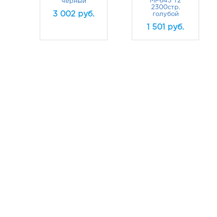
MF645 T2
черный
2300стр.
3 002
руб.
голубой
1 501
руб.