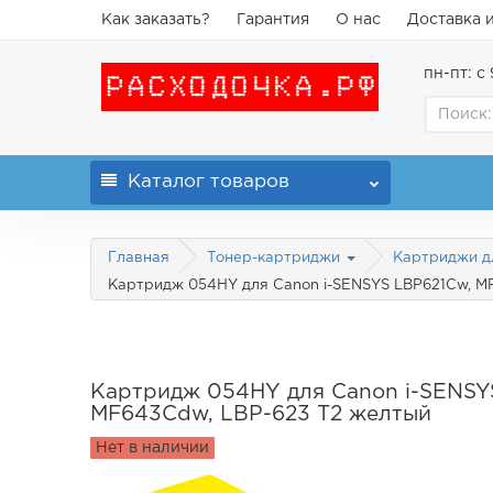
Как заказать?
Гарантия
О нас
Доставка 
пн-пт: с 
Каталог
товаров
Главная
Тонер-картриджи
Картриджи д
Картридж 054HY для Canon i-SENSYS LBP621Cw, M
Картридж 054HY для Canon i-SENSY
MF643Cdw, LBP-623 T2 желтый
Нет в наличии