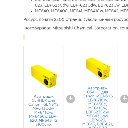
623, LBP623Cdw, LBP-623Cdw, LBP623Cw, LB
MF640, MF640C, MF641, MF641Cw, MF642, M
Ресурс печати 2300 страниц (увеличенный ресурс
Фотобарабан Mitsubishi Chemical Corporation, тоне
Картридж
054HC для
Canon i-SENSYS
Картридж
+
+
LBP621Cw,
054HBK для
MF645Cx,
Canon i-SENSYS
MF641Cw,
MF643Cdw,
LBP623Cdw,
MF641Cw,
MF643Cdw,
MF645Cx, LBP-
LBP-623,
620, MF643 T2
MF643, LBP-621,
3100стр.