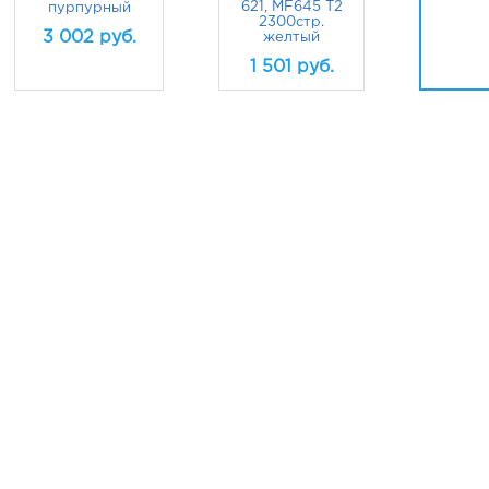
621, MF645 T2
пурпурный
2300стр.
3 002
руб.
желтый
1 501
руб.