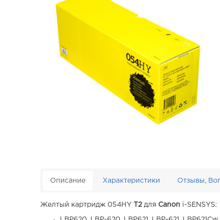
Описание
Характеристики
Отзывы, Во
Желтый картридж 054HY
T2
для
Canon
i-SENSYS:
LBP620, LBP-620, LBP621, LBP-621, LBP621Cw