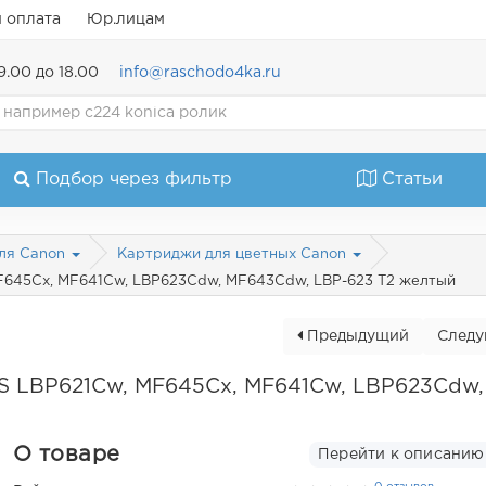
и оплата
Юр.лицам
9.00 до 18.00
info@raschodo4ka.ru
Подбор через фильтр
Статьи
ля Canon
Картриджи для цветных Canon
F645Cx, MF641Cw, LBP623Cdw, MF643Cdw, LBP-623 T2 желтый
Предыдущий
След
S LBP621Cw, MF645Cx, MF641Cw, LBP623Cdw,
О товаре
Перейти к описанию