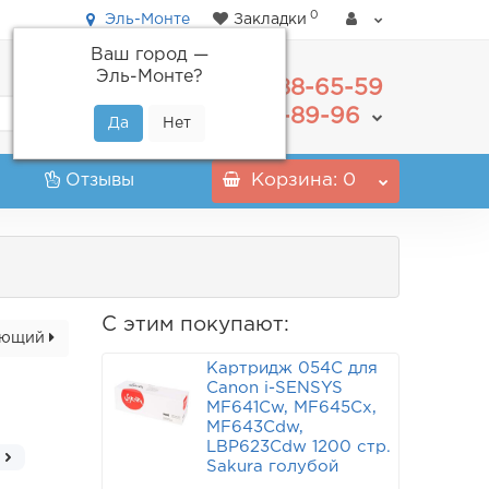
0
Эль-Монте
Закладки
Ваш город —
Эль-Монте
?
488-65-59
+7(495)
555-89-96
+7(800)
Отзывы
Корзина
: 0
С этим покупают:
ующий
Картридж 054C для
Canon i-SENSYS
MF641Cw, MF645Cx,
MF643Cdw,
LBP623Cdw 1200 стр.
Sakura голубой