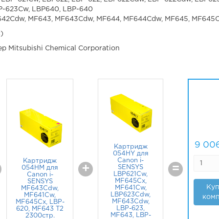
P-623Cw, LBP640, LBP-640
F642Cdw, MF643, MF643Cdw, MF644, MF644Cdw, MF645, MF645
)
р Mitsubishi Chemical Corporation
9 00
Картридж
054HY для
Canon i-
Картридж
+
=
SENSYS
054HM для
LBP621Cw,
Canon i-
MF645Cx,
SENSYS
Куп
MF641Cw,
MF643Cdw,
LBP623Cdw,
MF641Cw,
комп
MF643Cdw,
MF645Cx, LBP-
LBP-623,
620, MF643 T2
MF643, LBP-
2300стр.