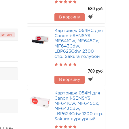
680 руб.
В корзину
Картридж 054HC для
аличии
Canon i-SENSYS
MF641Cw, MF645Cx,
MF643Cdw,
LBP623Cdw 2300
стр. Sakura голубой
789 руб.
В корзину
Картридж 054M для
Canon i-SENSYS
MF641Cw, MF645Cx,
MF643Cdw,
LBP623Cdw 1200 стр.
Sakura пурпурный
, LBP-