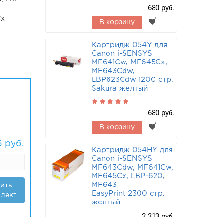
680 руб.
Cx
В корзину
Картридж 054Y для
Canon i-SENSYS
MF641Cw, MF645Cx,
MF643Cdw,
LBP623Cdw 1200 стр.
Sakura желтый
680 руб.
В корзину
6
руб.
Картридж 054HY для
Canon i-SENSYS
MF643Cdw, MF641Cw,
MF645Cx, LBP-620,
MF643
ить
EasyPrint 2300 стр.
лект
желтый
2 313 руб.