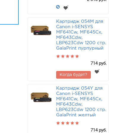
Картридж 054M для
Canon i-SENSYS
MF641Cw, MF645Cx,
MF643Cdw,
LBP623Cdw 1200 стр.
GalaPrint пурпурный
714 руб.
Когда будет?
Картридж 054Y для
Canon i-SENSYS
MF641Cw, MF645Cx,
MF643Cdw,
LBP623Cdw 1200 стр.
GalaPrint желтый
714 руб.