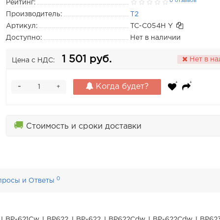
0 отзывов
Рейтинг:
Производитель:
T2
Артикул:
TC-C054H Y
Доступно:
Нет в наличии
1 501 руб.
Нет в н
Цена с НДС:
-
Когда будет?
+
🚚
Стоимость и сроки доставки
0
просы и Ответы
, LBP-621Cw, LBP622, LBP-622, LBP622Cdw, LBP-622Cdw, LBP623