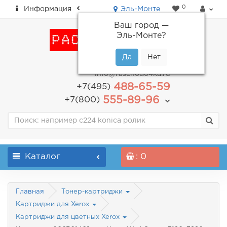
0
Информация
Эль-Монте
Ваш город —
Эль-Монте
?
пн-пт: с 9.00 до 18.00
info@raschodo4ka.ru
488-65-59
+7(495)
555-89-96
+7(800)
Каталог
: 0
Главная
Тонер-картриджи
Картриджи для Xerox
Картриджи для цветных Xerox