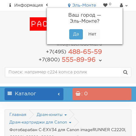
0
Информация
Эль-Монте
Ваш город —
Эль-Монте
?
пн-пт: с 9.00 до 18.00
info@raschodo4ka.ru
488-65-59
+7(495)
555-89-96
+7(800)
Каталог
: 0
Главная
Драм-юниты
Драм-картриджи для Canon
Фотобарабан C-EXV34 для Canon imageRUNNER C2220l,