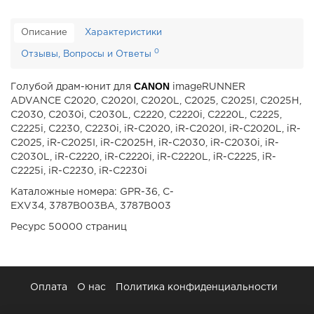
Описание
Характеристики
0
Отзывы, Вопросы и Ответы
CANON
Голубой драм-юнит для
imageRUNNER
ADVANCE C2020, C2020I, C2020L, C2025, C2025I, C2025H,
C2030, C2030i, C2030L, C2220, C2220i, C2220L, C2225,
C2225i, C2230, C2230i, iR-C2020, iR-C2020I, iR-C2020L, iR-
C2025, iR-C2025I, iR-C2025H, iR-C2030, iR-C2030i, iR-
C2030L, iR-C2220, iR-C2220i, iR-C2220L, iR-C2225, iR-
C2225i, iR-C2230, iR-C2230i
Каталожные номера: GPR-36, C-
EXV34, 3787B003BA, 3787B003
Ресурс 50000 страниц
Оплата
О нас
Политика конфиденциальности