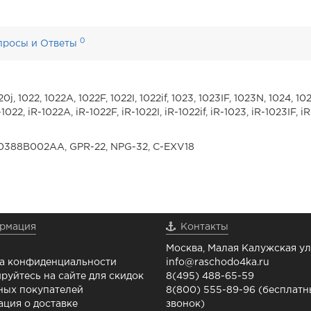
0
просы и Ответы
j, 1022, 1022A, 1022F, 1022I, 1022if, 1023, 1023IF, 1023N, 1024, 102
R-1022, iR-1022A, iR-1022F, iR-1022I, iR-1022if, iR-1023, iR-1023IF, 
388B002AA, GPR-22, NPG-32, C-EXV18
рмация
Контакты
Москва, Малая Калужская ул.
а конфиденциальности
info@raschodo4ka.ru
руйтесь на сайте для скидок
8(495) 488-65-59
ных покупателей
8(800) 555-89-96 (бесплат
ция о доставке
звонок)