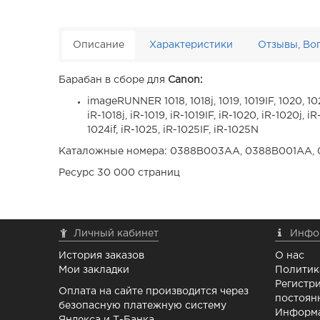
Описание
Характеристики
Отзывы, Во
Барабан в сборе для
Canon:
imageRUNNER 1018, 1018j, 1019, 1019IF, 1020, 1020
iR-1018j, iR-1019, iR-1019IF, iR-1020, iR-1020j, i
1024if, iR-1025, iR-1025IF, iR-1025N
Каталожные номера: 0388B003AA, 0388B001AA, 0
Ресурс 30 000 страниц
Личный кабинет
Инфо
История заказов
О нас
Мои закладки
Политик
Регистри
Оплата на сайте производится через
постоян
безопасную платежную систему
Информа