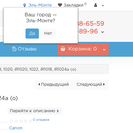
0
Эль-Монте
Закладки
Ваш город —
Эль-Монте
?
488-65-59
+7(495)
555-89-96
+7(800)
Отзывы
Корзина
: 0
20, iR1020, 1022, iR1018, iR1024a (o)
Предыдущий
Следующий
4a (o)
Перейти к описанию
0 отзывов
Canon