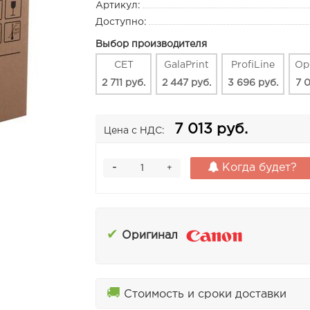
Артикул:
Доступно:
Выбор производителя
CET
GalaPrint
ProfiLine
Ор
2 711 руб.
2 447 руб.
3 696 руб.
7 0
7 013 руб.
Цена с НДС:
-
Когда будет?
+
✔
Оригинал
🚚
Стоимость и сроки доставки