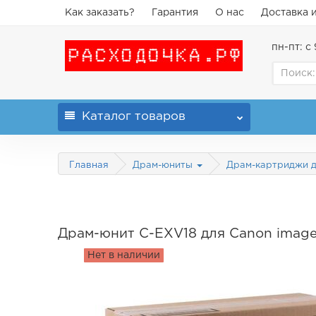
Как заказать?
Гарантия
О нас
Доставка 
пн-пт: с 
Каталог
товаров
Главная
Драм-юниты
Драм-картриджи 
Драм-юнит C-EXV18 для Canon imageRU
Нет в наличии