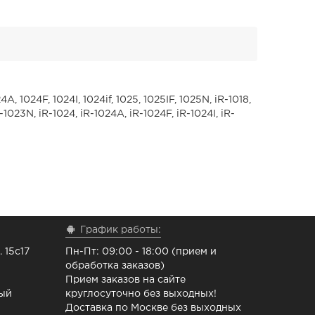
4A, 1024F, 1024I, 1024if, 1025, 1025IF, 1025N,
iR-1018,
iR-1023N, iR-1024, iR-1024A, iR-1024F, iR-1024I, iR-
График работы:
 15с17
Пн-Пт: 09:00 - 18:00 (прием и
обработка заказов)
Прием заказов на сайте
ный
круглосуточно без выходных!
Доставка по Москве без выходных