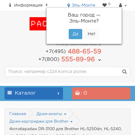
0
Информация
Эль-Монте
Ваш город —
Эль-Монте
?
пн-пт: с 9.00 до 18.00
info@raschodo4ka.ru
488-65-59
+7(495)
555-89-96
+7(800)
Каталог
: 0
Главная
Драм-юниты
Драм-картриджи для Brother
Фотобарабан DR-3100 для Brother HL-5250dn, HL-5240,