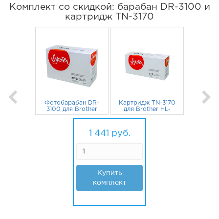
Комплект со скидкой: барабан DR-3100 и
картридж TN-3170
Фотобарабан DR-
Картридж TN-3170
3100 для Brother
для Brother HL-
HL-5250dn, HL-
5250DN, HL-5240,
5240, HL-5250,
715
руб.
HL-5250, MFC-
726
руб.
MFC-8860dn, DCP-
8860dn, DCP-
1 441
руб.
8065dn 25000
8065dn 7000 стр.
стр. Sakura
Купить
комплект