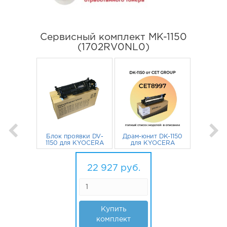
Сервисный комплект MK-1150
(1702RV0NL0)
Блок проявки DV-
Драм-юнит DK-1150
1150 для KYOCERA
для KYOCERA
Ecosys M2040dn,
Ecosys M2040dn,
16 990
M2235dn,
руб.
M2135dn, M2540dn,
5 937
руб.
M2540dn, M2135dn
M2235dn CET
22 927
руб.
302RV93020 CET
Купить
комплект