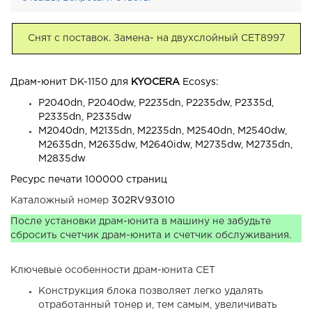
Снят с поставок. Замена- на двухслойный CET8997
Драм-юнит DK-1150 для
KYOCERA
Ecosys:
P2040dn, P2040dw, P2235dn, P2235dw, P2335d,
P2335dn, P2335dw
M2040dn, M2135dn, M2235dn, M2540dn, M2540dw,
M2635dn, M2635dw, M2640idw, M2735dw, M2735dn,
M2835dw
Ресурс печати 100000 страниц
Каталожный номер
302RV93010
После установки драм-юнита в машину не забудьте
сбросить счетчик драм-юнита и счетчик обслуживания.
Ключевые особенности драм-юнита CET
Конструкция блока позволяет легко удалять
отработанный тонер и, тем самым, увеличивать