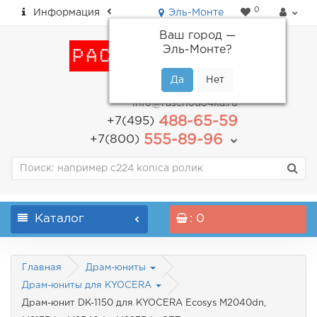
0
Информация
Эль-Монте
Ваш город —
Эль-Монте
?
пн-пт: с 9.00 до 18.00
info@raschodo4ka.ru
488-65-59
+7(495)
555-89-96
+7(800)
Каталог
: 0
Главная
Драм-юниты
Драм-юниты для KYOCERA
Драм-юнит DK-1150 для KYOCERA Ecosys M2040dn,