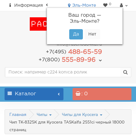
0
Информация
Эль-Монте
Ваш город —
Эль-Монте
?
пн-пт: с 9.00 до 18.00
info@raschodo4ka.ru
488-65-59
+7(495)
555-89-96
+7(800)
Каталог
: 0
Главная
Чипы
Чипы для Kyocera
Чип TK-8325K для Kyocera TASKalfa 2551ci черный 18000
страниц