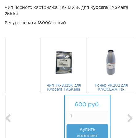
Чип черного картриджа TK-8325K для
Kyocera
TASKalfa
2551ci
Ресурс печати 18000 копий
Чип TK-8325K для
Тонер PK202 для
Kyocera TASKalfa
KYOCERA Fs-
2551ci черный
C8525MFP, Fs-
18000 страниц
53
руб.
C8520MFP, Ecosys
547
руб.
P6021cdn (CET)
600
руб.
100 г черный
Купить
комплект