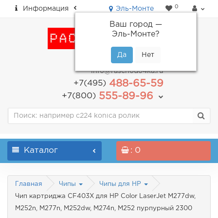
0
Информация
Эль-Монте
Ваш город —
Эль-Монте
?
пн-пт: с 9.00 до 18.00
info@raschodo4ka.ru
488-65-59
+7(495)
555-89-96
+7(800)
Каталог
: 0
Главная
Чипы
Чипы для HP
Чип картриджа CF403X для HP Color LaserJet M277dw,
M252n, M277n, M252dw, M274n, M252 пурпурный 2300