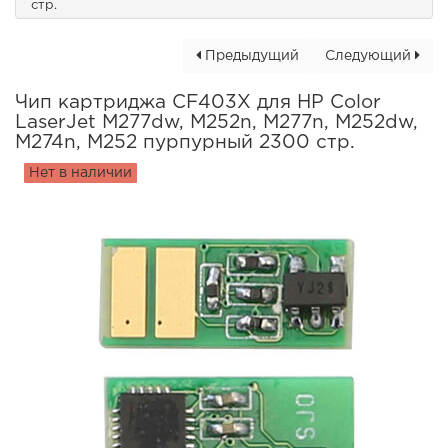
стр.
Предыдущий
Следующий
Чип картриджа CF403X для HP Color
LaserJet M277dw, M252n, M277n, M252dw,
M274n, M252 пурпурный 2300 стр.
Нет в наличии