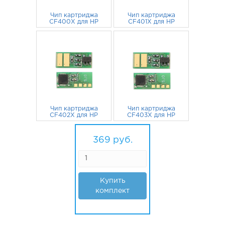
Чип картриджа
Чип картриджа
CF400X для HP
CF401X для HP
Color LaserJet
Color LaserJet
M277dw, M252n,
206
руб.
M277dw, M252n,
60
руб.
M277n, M252dw,
M277n, M252dw,
M274n, M252
M274n, M252
черный 2800 стр.
голубой 2300 стр.
Чип картриджа
Чип картриджа
CF402X для HP
CF403X для HP
Color LaserJet
Color LaserJet
M277dw, M252n,
52
руб.
M277dw, M252n,
51
руб.
M277n, M252dw,
M277n, M252dw,
369
руб.
M274n, M252
M274n, M252
желтый 2300 стр.
пурпурный 2300
стр.
Купить
комплект