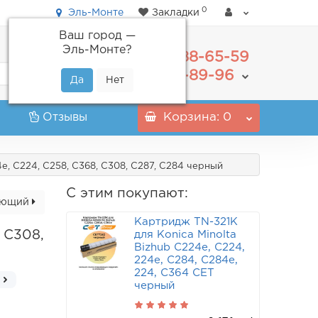
0
Эль-Монте
Закладки
Ваш город —
Эль-Монте
?
488-65-59
+7(495)
555-89-96
+7(800)
Отзывы
Корзина
: 0
4e, C224, C258, C368, C308, C287, C284 черный
С этим покупают:
ующий
Картридж TN-321K
, C308,
для Konica Minolta
Bizhub C224e, C224,
224e, C284, C284e,
224, C364 CET
черный