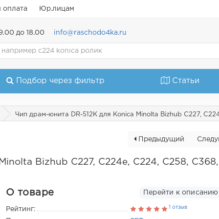
и оплата
Юр.лицам
9.00 до 18.00
info@raschodo4ka.ru
Подбор через фильтр
Статьи
Чип драм-юнита DR-512K для Konica Minolta Bizhub C227, C22
Предыдущий
След
inolta Bizhub C227, C224e, C224, C258, C368
О товаре
Перейти к описанию
1 отзыв
Рейтинг: