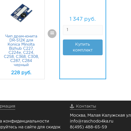
1 347
руб.
=
Чип драм-юнита
DR-512K для
Купить
Konica Minolta
Bizhub C227,
комплект
C224e, C224,
C258, C368, C308,
C287, C284
черный
228
руб.
рмация
Контакты
Москва, Малая Калужская ул.
а конфиденциальности
info@raschodo4ka.ru
руйтесь на сайте для скидок
8(495) 488-65-59