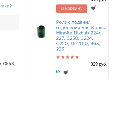
ники?
В корзину
Ролик подачи/
отделения для Konica
Minolta Bizhub 224e,
227, C258, C224,
C220, Di-2010, 363,
223
329 руб.
, C558,