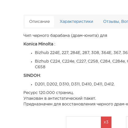
Описание
Характеристики
Отзывы, Во
Чип черного барабана (драм-юнита) для
Konica Minolta
:
Bizhub 224E, 227, 284E, 287, 308, 364E, 367, 36
Bizhub C224, C224e, C227, C258, C284, C284e,
C658
SINDOH
:
D201, D202, D310, D311, D410, D411, D412.
Ресурс 120.000 страниц.
Упакован в антистатический пакет.
Предназначен для восстановления черного драм-юн
x3