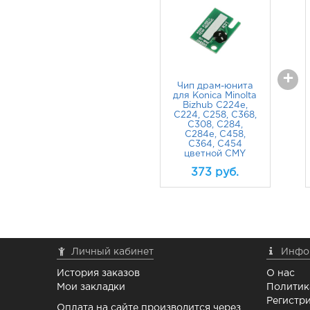
+
Чип драм-юнита
для Konica Minolta
Bizhub C224e,
C224, C258, C368,
C308, C284,
C284e, C458,
C364, C454
цветной CMY
373
руб.
Личный кабинет
Инфо
История заказов
О нас
Мои закладки
Политик
Регистри
Оплата на сайте производится через