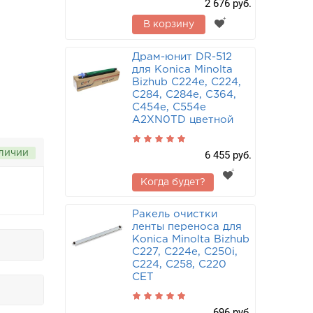
2 676 руб.
В корзину
Драм-юнит DR-512
для Konica Minolta
Bizhub C224e, C224,
C284, C284e, C364,
C454e, C554e
A2XN0TD цветной
аличии
6 455 руб.
Когда будет?
Ракель очистки
ленты переноса для
Konica Minolta Bizhub
C227, C224e, C250i,
C224, C258, C220
CET
696 руб.