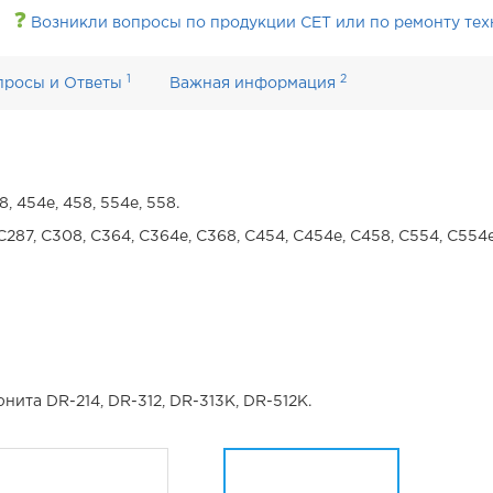
❓
Возникли вопросы по продукции CET или по ремонту тех
1
2
просы и Ответы
Важная информация
8, 454e, 458, 554e, 558.
 C287, C308, C364, C364e, C368, C454, C454e, C458, C554, C554e
ита DR-214, DR-312, DR-313K, DR-512K.