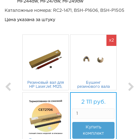
MF244dw, MF247dw, MF249dw
Каталожные номера: RC2-1471, BSH-P1606, BSH-P1505
Цена указана за штуку
x2
Резиновый вал для
Бушинг
HP LaserJet M125,
резинового вала
M126, Canon
RC2-1471 для HP
MF237w, MF211,
1 463
руб.
LaserJet P1102w,
114
руб.
MF212w CET
Canon MF3010,
2 111
руб.
MF4410, MF237w
Купить
комплект