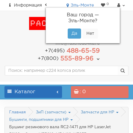
0
Информация
Эль-Монте
Ваш город —
Эль-Монте
?
пн-пт: с 9.00 до 18.00
info@raschodo4ka.ru
488-65-59
+7(495)
555-89-96
+7(800)
Каталог
: 0
Главная
ЗиП (запчасти)
Запчасти для HP
Бушинги, подшипники для HP
Бушинг резинового вала RC2-1471 для HP LaserJet