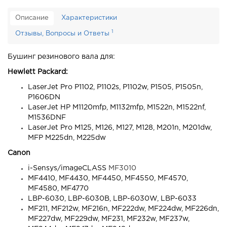
Описание
Характеристики
1
Отзывы, Вопросы и Ответы
Бушинг резинового вала для:
Hewlett Packard:
LaserJet Pro P1102, P1102s, P1102w, P1505, P1505n,
P1606DN
LaserJet HP M1120mfp, M1132mfp, M1522n, M1522nf,
M1536DNF
LaserJet Pro M125, M126, M127, M128, M201n, M201dw,
MFP M225dn, M225dw
Canon
i-Sensys/imageCLASS
MF3010
MF4410, MF4430, MF4450, MF4550, MF4570,
MF4580, MF4770
LBP-6030, LBP-6030B, LBP-6030W, LBP-6033
MF211, MF212w, MF216n, MF222dw, MF224dw, MF226dn,
MF227dw, MF229dw, MF231, MF232w, MF237w,