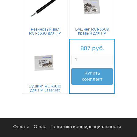
Резиновый вал
Бушинг RC1-3609
RC1-3630 для HP
правый для HP
LaserJet 1320,
LaserJet 1320,
P2015, M2727nf,
813
руб.
P2015, 1160,
37
руб.
1160, P2014, 3390,
P2015d, 3390,
887
руб.
1320n, Canon LBP-
P2014, P2015dn,
3300
P2015n с защелкой
Купить
комплект
Бушинг RC1-3610
для HP LaserJet
1320, P2015, 1160,
3390, P2015d,
37
руб.
P2014 левый
Оплата
О нас
Политика конфиденциальности