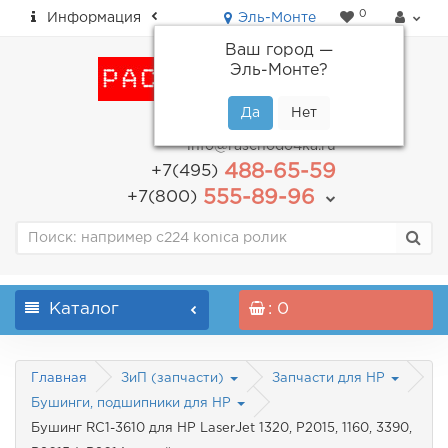
0
Информация
Эль-Монте
Ваш город —
Эль-Монте
?
пн-пт: с 9.00 до 18.00
info@raschodo4ka.ru
488-65-59
+7(495)
555-89-96
+7(800)
Каталог
: 0
Главная
ЗиП (запчасти)
Запчасти для HP
Бушинги, подшипники для HP
Бушинг RC1-3610 для HP LaserJet 1320, P2015, 1160, 3390,