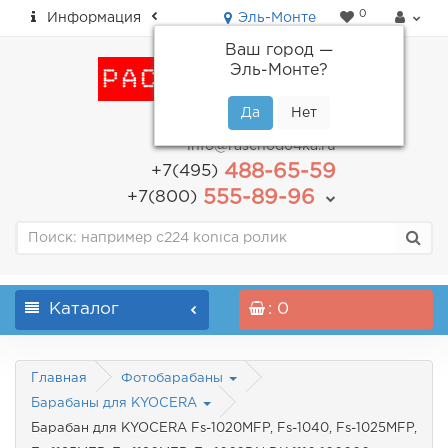
0
Информация
Эль-Монте
Ваш город —
Эль-Монте
?
пн-пт: с 9.00 до 18.00
info@raschodo4ka.ru
488-65-59
+7(495)
555-89-96
+7(800)
Каталог
: 0
Главная
Фотобарабаны
Барабаны для KYOCERA
Барабан для KYOCERA Fs-1020MFP, Fs-1040, Fs-1025MFP,