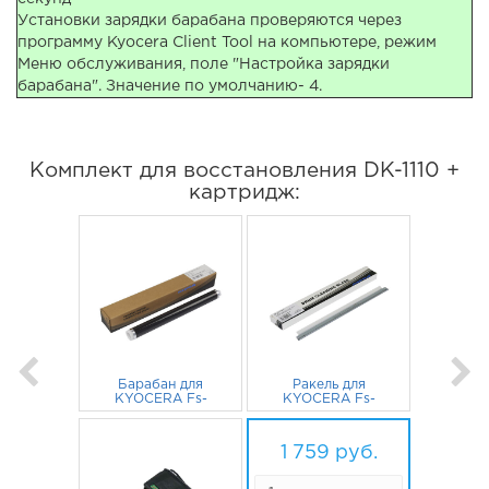
Установки зарядки барабана проверяются через
программу Kyocera Client Tool на компьютере, режим
Меню обслуживания, поле "Настройка зарядки
барабана". Значение по умолчанию- 4.
Комплект для восстановления DK-1110 +
картридж:
Барабан для
Ракель для
KYOCERA Fs-
KYOCERA Fs-
1020MFP, Fs-1040,
1020MFP, Fs-1040,
Fs-1025MFP, Fs-
981
руб.
Fs-1025MFP, Fs-
281
руб.
1125MFP, Fs-
1125MFP, Fs-
1 759
руб.
1120MFP, Fs-
1120MFP, Fs-
1060DN DK-1110
1060dn для DK-1110
100000 стр. CET