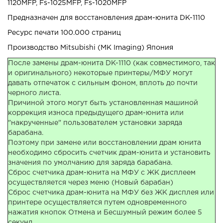
1120MFP, Fs-1025MFP, Fs-1020MFP
Предназначен для восстановления драм-юнита DK-1110
Ресурс печати 100.000 страниц
Производство Mitsubishi (MK Imaging) Япония
После замены драм-юнита DK-1110 (как совместимого, так
и оригинального) некоторые принтеры/МФУ могут
давать отпечаток с сильным фоном, вплоть до почти
черного листа.
Причиной этого могут быть установленная машиной
коррекция износа предыдущего драм-юнита или
"накрученные" пользователем установки заряда
барабана.
Поэтому при замене или восстановлении драм юнита
необходимо сбросить счетчик драм-юнита и установить
значения по умолчанию для заряда барабана.
Сброс счетчика драм-юнита на МФУ с ЖК дисплеем
осуществляется через меню (Новый барабан)
Сброс счетчика драм-юнита на МФУ без ЖК дисплея или
принтере осуществляется путем одновременного
нажатия кнопок Отмена и Бесшумный режим более 5
секунд