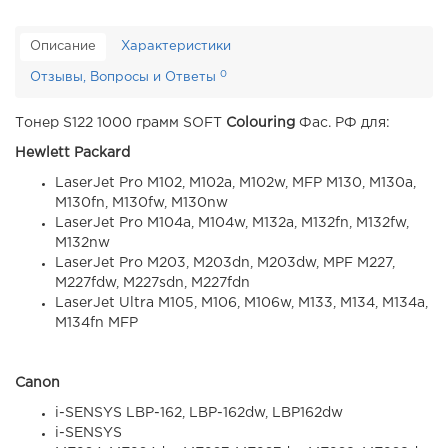
Описание
Характеристики
0
Отзывы, Вопросы и Ответы
Тонер S122 1000 грамм SOFT
Colouring
Фас. РФ для:
Hewlett Packard
LaserJet Pro M102, M102a, M102w, MFP M130, M130a,
M130fn, M130fw, M130nw
LaserJet Pro M104a, M104w, M132a, M132fn, M132fw,
M132nw
LaserJet Pro M203, M203dn, M203dw, MPF M227,
M227fdw, M227sdn, M227fdn
LaserJet Ultra M105, M106, M106w, M133, M134, M134a,
M134fn MFP
Canon
i-SENSYS LBP-162, LBP-162dw, LBP162dw
i-SENSYS