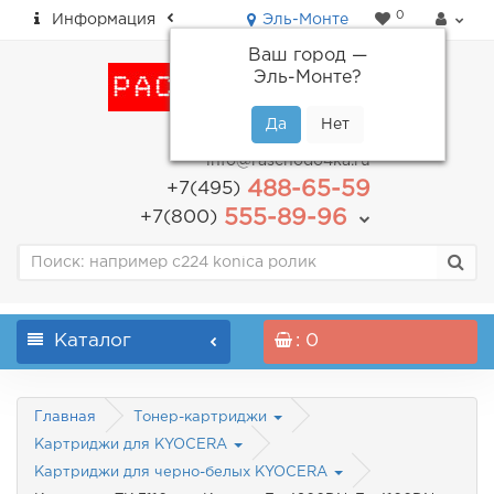
0
Информация
Эль-Монте
Ваш город —
Эль-Монте
?
пн-пт: с 9.00 до 18.00
info@raschodo4ka.ru
488-65-59
+7(495)
555-89-96
+7(800)
Каталог
: 0
Главная
Тонер-картриджи
Картриджи для KYOCERA
Картриджи для черно-белых KYOCERA