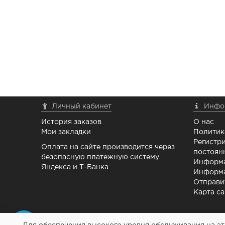
Личный кабинет
Инфо
История заказов
О нас
Мои закладки
Политик
Регистри
Оплата на сайте производится через
постоян
безопасную платежную систему
Информа
Яндекса и Т-Банка
Информа
Отправи
Карта са