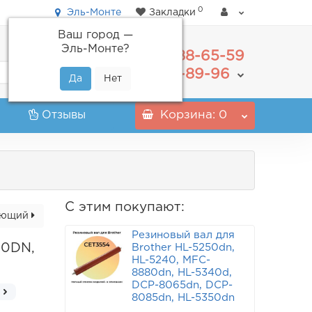
0
Эль-Монте
Закладки
Ваш город —
Эль-Монте
?
488-65-59
+7(495)
555-89-96
+7(800)
Отзывы
Корзина
: 0
С этим покупают:
ующий
Резиновый вал для
50DN,
Brother HL-5250dn,
HL-5240, MFC-
8880dn, HL-5340d,
DCP-8065dn, DCP-
8085dn, HL-5350dn