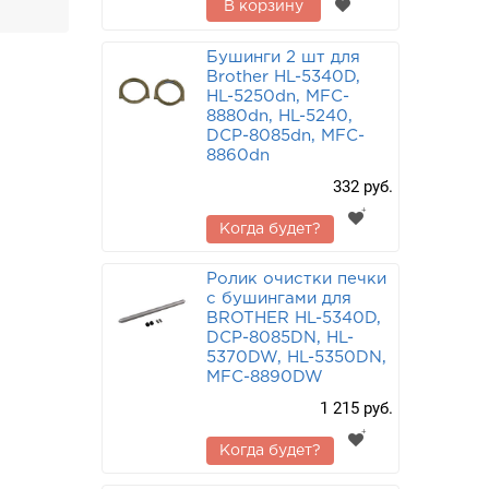
В корзину
Бушинги 2 шт для
Brother HL-5340D,
HL-5250dn, MFC-
8880dn, HL-5240,
DCP-8085dn, MFC-
8860dn
332 руб.
Когда будет?
Ролик очистки печки
с бушингами для
BROTHER HL-5340D,
DCP-8085DN, HL-
5370DW, HL-5350DN,
MFC-8890DW
1 215 руб.
Когда будет?