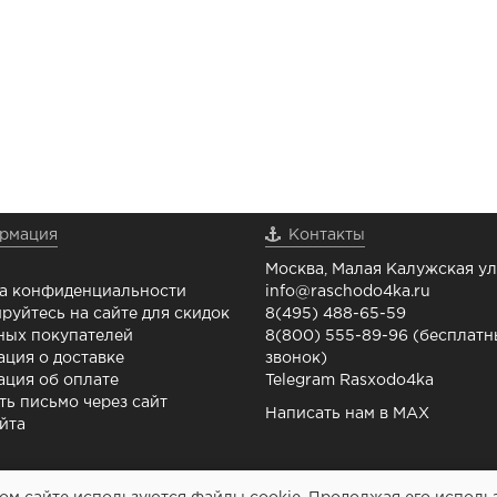
рмация
Контакты
Москва, Малая Калужская ул.
а конфиденциальности
info@raschodo4ka.ru
руйтесь на сайте для скидок
8(495) 488-65-59
ных покупателей
8(800) 555-89-96 (бесплат
ция о доставке
звонок)
ция об оплате
Telegram Rasxodo4ka
ть письмо через сайт
Написать нам в MAX
йта