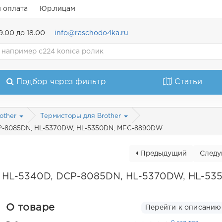
и оплата
Юр.лицам
9.00 до 18.00
info@raschodo4ka.ru
Подбор через фильтр
Статьи
rother
Термисторы для Brother
P-8085DN, HL-5370DW, HL-5350DN, MFC-8890DW
Предыдущий
След
 HL-5340D, DCP-8085DN, HL-5370DW, HL-53
О товаре
Перейти к описанию