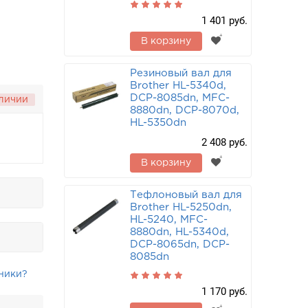
1 401 руб.
В корзину
Резиновый вал для
Brother HL-5340d,
DCP-8085dn, MFC-
аличии
8880dn, DCP-8070d,
HL-5350dn
2 408 руб.
В корзину
Тефлоновый вал для
Brother HL-5250dn,
HL-5240, MFC-
8880dn, HL-5340d,
DCP-8065dn, DCP-
8085dn
ники?
1 170 руб.