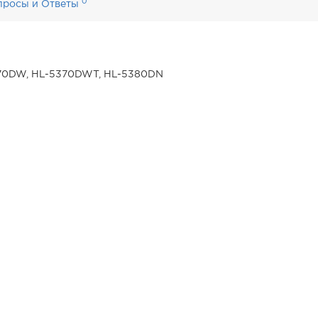
0
просы и Ответы
370DW, HL-5370DWT, HL-5380DN