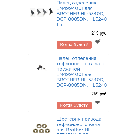
Палец отделения
LM4994001 для
BROTHER HL-5340D,
DCP-8085DN, HL5240
1 шт
215 руб.
Когда будет?
Палец отделения
тефлонового вала с
пружиной
LM4994001 для
BROTHER HL-5340D,
DCP-8085DN, HL5240
269 руб.
Когда будет?
Шестерня привода
тефлонового вала
для Brother HL-