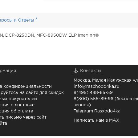
3
просы и Ответы
DN, DCP-8250DN, MFC-8950DW ELP Imaging®
рмация
Контакты
Москва, Малая Калужская ул.
а конфиденциальности
info@raschodo4ka.ru
руйтесь на сайте для скидок
8(495) 488-65-59
ных покупателей
8(800) 555-89-96 (бесплат
ция о доставке
звонок)
ция об оплате
Telegram Rasxodo4ka
ть письмо через сайт
Написать нам в MAX
йта