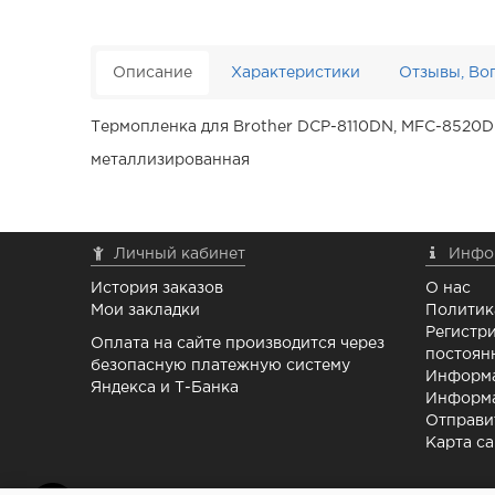
Описание
Характеристики
Отзывы, Во
Термопленка для Brother DCP-8110DN, MFC-8520
металлизированная
Личный кабинет
Инфо
История заказов
О нас
Мои закладки
Политик
Регистри
Оплата на сайте производится через
постоян
безопасную платежную систему
Информа
Яндекса и Т-Банка
Информа
Отправи
Карта са