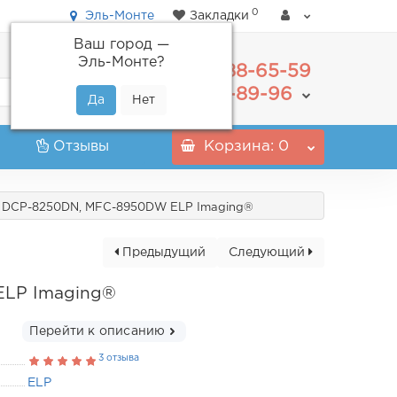
0
Эль-Монте
Закладки
Ваш город —
Эль-Монте
?
488-65-59
+7(495)
555-89-96
+7(800)
Отзывы
Корзина
: 0
N, DCP-8250DN, MFC-8950DW ELP Imaging®
Предыдущий
Следующий
ELP Imaging®
Перейти к описанию
3 отзыва
ELP