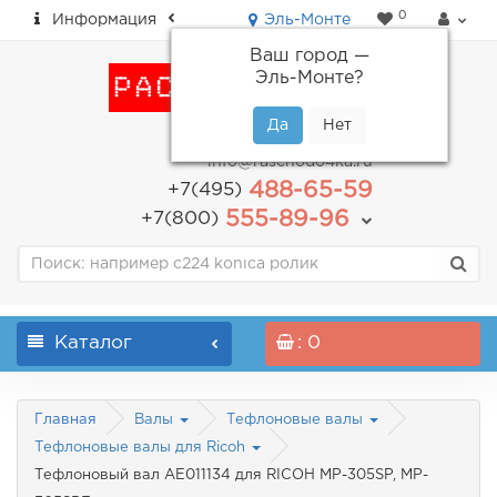
0
Информация
Эль-Монте
Ваш город —
Эль-Монте
?
пн-пт: с 9.00 до 18.00
info@raschodo4ka.ru
488-65-59
+7(495)
555-89-96
+7(800)
Каталог
: 0
Главная
Валы
Тефлоновые валы
Тефлоновые валы для Ricoh
Тефлоновый вал AE011134 для RICOH MP-305SP, MP-