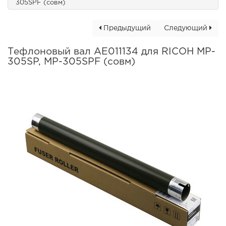
305SPF (совм)
Предыдущий
Следующий
Тефлоновый вал AE011134 для RICOH MP-
305SP, MP-305SPF (совм)