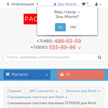
0
Информация
Эль-Монте
Ваш город —
Эль-Монте
?
пн-пт: с 9.00 до 18.00
info@raschodo4ka.ru
488-65-59
+7(495)
555-89-96
+7(800)
Каталог
: 0
Главная
ЗиП (запчасти)
Запчасти для Ricoh
Смазывающие пластины для Ricoh
Смазывающая пластина барабана D1793635 для Ricoh