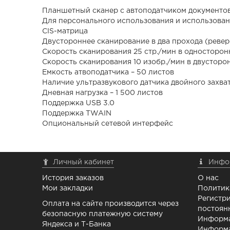
Планшетный сканер с автоподатчиком документо
Для персонального использования и использован
CIS-матрица
Двустороннее сканирование в два прохода (реве
Скорость сканирования 25 стр./мин в односторо
Скорость сканирования 10 изобр./мин в двустор
Емкость атвоподатчика – 50 листов
Наличие ультразвукового датчика двойного захва
Дневная нагрузка – 1 500 листов
Поддержка USB 3.0
Поддержка TWAIN
Опциональный сетевой интерфейс
Личный кабинет
Инфо
История заказов
О нас
Мои закладки
Политик
Регистри
Оплата на сайте производится через
постоян
безопасную платежную систему
Информа
Яндекса и Т-Банка
Информа