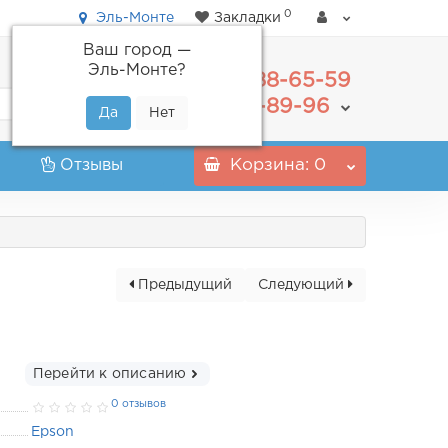
0
Эль-Монте
Закладки
Ваш город —
Эль-Монте
?
488-65-59
+7(495)
555-89-96
+7(800)
Отзывы
Корзина
: 0
Предыдущий
Следующий
Перейти к описанию
0 отзывов
Epson