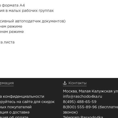
в формата А4
ия в малых рабочих группах
рсивный автоподатчик документов)
ннем режиме
оннем режиме
та листа
рмация
Контакты
Москва, Малая Калужская ул.
а конфиденциальности
info@raschodo4ka.ru
руйтесь на сайте для скидок
8(495) 488-65-59
ных покупателей
8(800) 555-89-96 (бесплат
ция о доставке
звонок)
ция об оплате
Telegram Rasxodo4ka