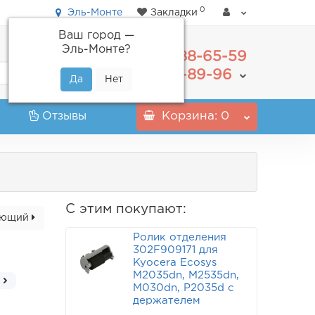
0
Эль-Монте
Закладки
Ваш город —
Эль-Монте
?
488-65-59
+7(495)
555-89-96
+7(800)
Отзывы
Корзина
: 0
С этим покупают:
ующий
Ролик отделения
302F909171 для
Kyocera Ecosys
M2035dn, M2535dn,
M030dn, P2035d с
держателем