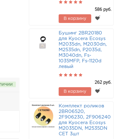
586 руб.
В корзину
Бушинг 2BR20180
для Kyocera Ecosys
M2035dn, M2030dn,
M2535dn, P2035d,
M3040dn, Fs-
1035MFP, Fs-1120d
левый
262 руб.
аличии
В корзину
Комплект роликов
2BR06520,
2F906230, 2F906240
для Kyocera Ecosys
M2035DN, M2535DN
CET 3шт