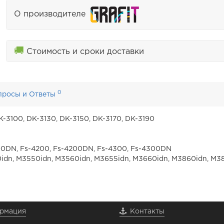
О производителе
🚚
Стоимость и сроки доставки
0
просы и Ответы
-3100, DK-3130, DK-3150, DK-3170, DK-3190
4100DN, Fs-4200, Fs-4200DN, Fs-4300, Fs-4300DN
dn, M3550idn, M3560idn, M3655idn, M3660idn, M3860idn, M3
рмация
Контакты