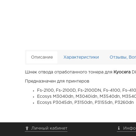
Описание
Характеристики
Отзывы, Во
Шнек отвода отработанного тонера для
Kyocera
DK
Предназначен для принтеров
Fs-2100, Fs-2100D, Fs-2100DN, Fs-4100, Fs-
Ecosys M3040dn, M3040idn, M3540dn, M3540i
Ecosys P3045dn, P3150dn, P3155dn, P3260dn
Личный кабинет
Инфо