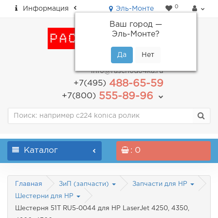
0
Информация
Эль-Монте
Ваш город —
Эль-Монте
?
пн-пт: с 9.00 до 18.00
info@raschodo4ka.ru
488-65-59
+7(495)
555-89-96
+7(800)
Каталог
: 0
Главная
ЗиП (запчасти)
Запчасти для HP
Шестерни для HP
Шестерня 51T RU5-0044 для HP LaserJet 4250, 4350,