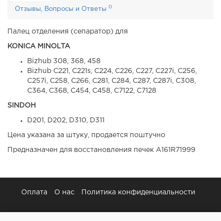
0
Отзывы, Вопросы и Ответы
Палец отделения (сепаратор) для
KONICA MINOLTA
Bizhub 308, 368, 458
Bizhub C221, C221s, C224, C226, C227, C227i, C256,
C257i, C258, C266, C281, C284, C287, C287i, C308,
C364, C368, C454, C458, C7122, C7128
SINDOH
D201, D202, D310, D311
Цена указана за штуку, продается поштучно
Предназначен для восстановления печек A161R71999
Оплата
О нас
Политика конфиденциальности