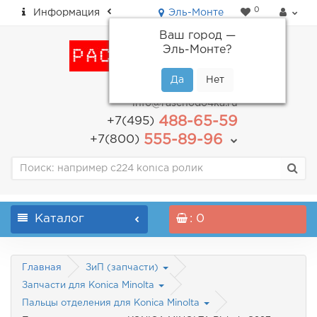
0
Информация
Эль-Монте
Ваш город —
Эль-Монте
?
пн-пт: с 9.00 до 18.00
info@raschodo4ka.ru
488-65-59
+7(495)
555-89-96
+7(800)
Каталог
: 0
Главная
ЗиП (запчасти)
Запчасти для Konica Minolta
Пальцы отделения для Konica Minolta