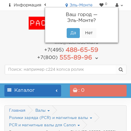
0
Информация
Эль-Монте
Ваш город —
Эль-Монте
?
пн-пт: с 9.00 до 18.00
info@raschodo4ka.ru
488-65-59
+7(495)
555-89-96
+7(800)
Каталог
: 0
Главная
Валы
Ролики заряда (PCR) и магнитные валы
PCR и магнитные валы для Canon