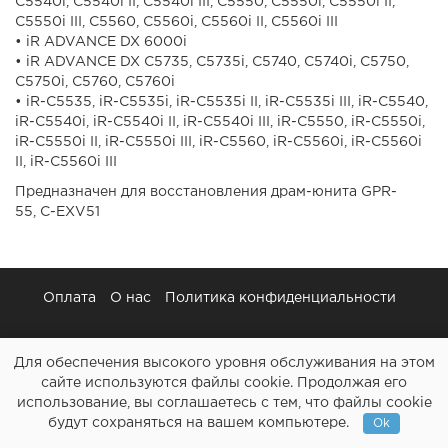
C5540i, C5540i II, C5540i III, C5550, C5550i, C5550i II,
C5550i III, C5560, C5560i, C5560i II, C5560i III
• iR ADVANCE DX 6000i
• iR ADVANCE DX C5735, C5735i, C5740, C5740i, C5750,
C5750i, C5760, C5760i
• iR-C5535, iR-C5535i, iR-C5535i II, iR-C5535i III, iR-C5540,
iR-C5540i, iR-C5540i II, iR-C5540i III, iR-C5550, iR-C5550i,
iR-C5550i II, iR-C5550i III, iR-C5560, iR-C5560i, iR-C5560i
II, iR-C5560i III
Предназначен для восстановления драм-юнита GPR-
55, C-EXV51
Оплата
О нас
Политика конфиденциальности
Для обеспечения высокого уровня обслуживания на этом
сайте используются файлы cookie. Продолжая его
использование, вы соглашаетесь с тем, что файлы cookie
Картриджи и все для ремонта принтеров - Расходочка.рф
будут сохраняться на вашем компьютере.
Ok
2013-2026 (c)