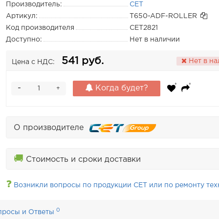
Производитель:
CET
Артикул:
T650-ADF-ROLLER
Код производителя
CET2821
Доступно:
Нет в наличии
541 руб.
Нет в н
Цена с НДС:
-
Когда будет?
+
О производителе
🚚
Стоимость и сроки доставки
❓
Возникли вопросы по продукции CET или по ремонту тех
0
просы и Ответы