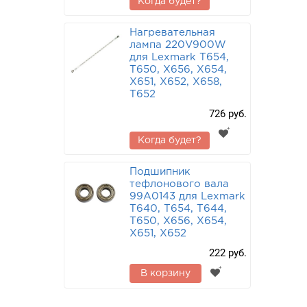
Когда будет?
Нагревательная
лампа 220V900W
для Lexmark T654,
T650, X656, X654,
X651, X652, X658,
T652
726 руб.
Когда будет?
Подшипник
тефлонового вала
99A0143 для Lexmark
T640, T654, T644,
T650, X656, X654,
X651, X652
222 руб.
В корзину