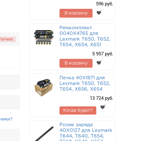
596 руб.
В корзину
Ремкомплект
0040X4765 для
Lexmark T650, T652,
аличии
T654, X654, X651
5 957 руб.
В корзину
Печка 40X1871 для
Lexmark T650, T652,
T654, X656, X654
13 724 руб.
Когда будет?
ники?
Ролик заряда
40X0127 для Lexmark
T644, T640, T654,