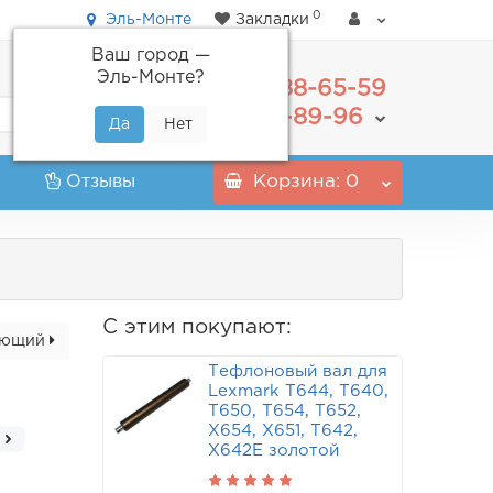
0
Эль-Монте
Закладки
Ваш город —
Эль-Монте
?
488-65-59
+7(495)
555-89-96
+7(800)
Отзывы
Корзина
: 0
С этим покупают:
ующий
Тефлоновый вал для
Lexmark T644, T640,
T650, T654, T652,
X654, X651, T642,
X642E золотой