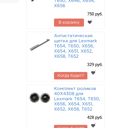
T650, X646, X654,
X656
750 руб.
В корзину
Антистатическая
щетка для Lexmark
T654, T650, X656,
X654, X651, X652,
X658, T652
329 руб.
Когда будет?
Комплект роликов
40X4308 для
Lexmark T654, T650,
X656, X654, X651,
X652, X658, T652
428 руб.