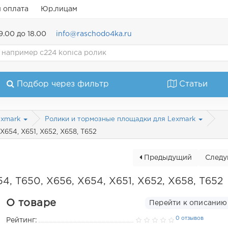
и оплата
Юр.лицам
9.00 до 18.00
info@raschodo4ka.ru
Подбор через фильтр
Статьи
exmark
Ролики и тормозные площадки для Lexmark
X654, X651, X652, X658, T652
Предыдущий
След
, T650, X656, X654, X651, X652, X658, T652
О товаре
Перейти к описанию
0 отзывов
Рейтинг: