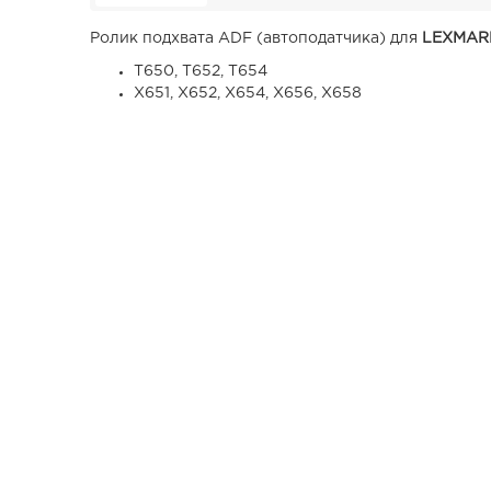
Ролик подхвата ADF (автоподатчика) для
LEXMAR
T650, T652, T654
X651, X652, X654, X656, X658