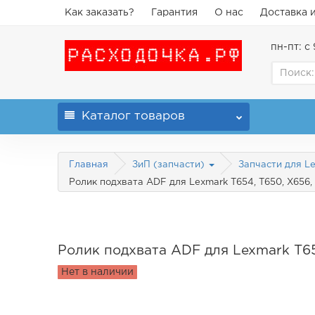
Как заказать?
Гарантия
О нас
Доставка 
пн-пт: с 
Каталог
товаров
Главная
ЗиП (запчасти)
Запчасти для L
Ролик подхвата ADF для Lexmark T654, T650, X656, 
Ролик подхвата ADF для Lexmark T654
Нет в наличии