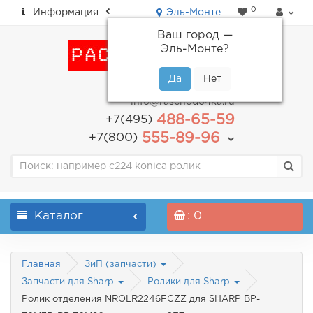
0
Информация
Эль-Монте
Ваш город —
Эль-Монте
?
пн-пт: с 9.00 до 18.00
info@raschodo4ka.ru
488-65-59
+7(495)
555-89-96
+7(800)
Каталог
: 0
Главная
ЗиП (запчасти)
Запчасти для Sharp
Ролики для Sharp
Ролик отделения NROLR2246FCZZ для SHARP BP-