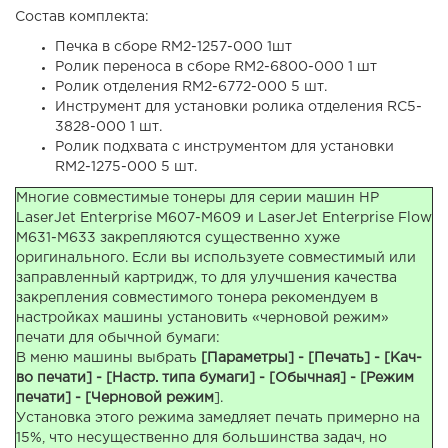
Состав комплекта:
Печка в сборе RM2-1257-000 1шт
Ролик переноса в сборе RM2-6800-000 1 шт
Ролик отделения RM2-6772-000 5 шт.
Инструмент для установки ролика отделения RC5-
3828-000 1 шт.
Ролик подхвата с инструментом для установки
RM2-1275-000 5 шт.
Многие совместимые тонеры для серии машин HP
LaserJet Enterprise M607-M609 и LaserJet Enterprise Flow
M631-M633 закрепляются существенно хуже
оригинального. Если вы используете совместимый или
заправленный картридж, то для улучшения качества
закрепления совместимого тонера рекомендуем в
настройках машины установить «черновой режим»
печати для обычной бумаги:
В меню машины выбрать
[Параметры] - [Печать] - [Кач-
во печати] - [Настр. типа бумаги] - [Обычная] - [Режим
печати] - [Черновой режим
].
Установка этого режима замедляет печать примерно на
15%, что несущественно для большинства задач, но