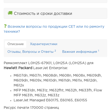
🚚
Стоимость и сроки доставки
❓
Возникли вопросы по продукции CET или по ремонту
техники?
Описание
Характеристики
2
1
Отзывы, Вопросы и Ответы
Важная информация
Ремкомплект L0H25-67901,
L0H25A (LOH25A)
для
Hewlett Packard
LaserJet Enterprise:
M607dn, M607n, M608dn, M608n, M608x, M609dh,
M609dn, M609x, M610dn, M611dn, M611x, M612dn,
M612x
MFP M631dn, M631z, M632fht, M632h, M633fh, Flow
MFP M631h, M632z, M633z
LaserJet Managed E60175, E60165, E60155
Ресурс печати 170000 страниц