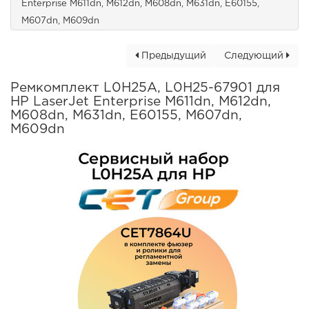
Enterprise M611dn, M612dn, M608dn, M631dn, E60155,
M607dn, M609dn
Предыдущий
Следующий
Ремкомплект L0H25A, L0H25-67901 для
HP LaserJet Enterprise M611dn, M612dn,
M608dn, M631dn, E60155, M607dn,
M609dn