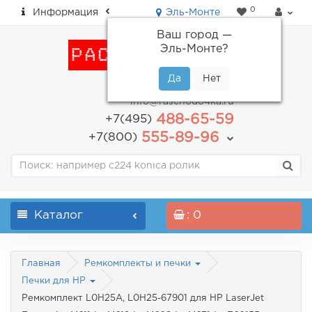
0
Информация
Эль-Монте
Ваш город —
Эль-Монте
?
пн-пт: с 9.00 до 18.00
info@raschodo4ka.ru
488-65-59
+7(495)
555-89-96
+7(800)
Каталог
: 0
Главная
Ремкомплекты и печки
Печки для HP
Ремкомплект L0H25A, L0H25-67901 для HP LaserJet