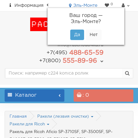
0
Информация
Эль-Монте
Ваш город —
Эль-Монте
?
пн-пт: с 9.00 до 18.00
info@raschodo4ka.ru
488-65-59
+7(495)
555-89-96
+7(800)
Каталог
: 0
Главная
Ракели (лезвия очистки)
Ракели для Ricoh
Ракель для Ricoh Aficio SP-3710SF, SP-3500SF, SP-