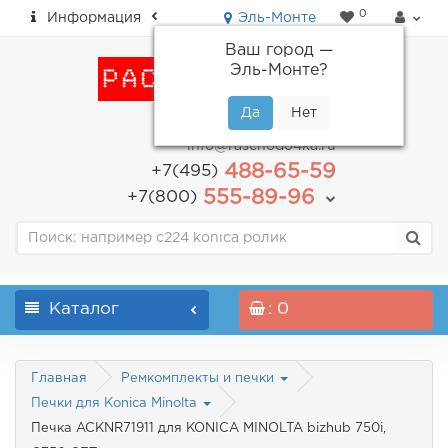
0
Информация
Эль-Монте
Ваш город —
Эль-Монте
?
пн-пт: с 9.00 до 18.00
info@raschodo4ka.ru
488-65-59
+7(495)
555-89-96
+7(800)
Каталог
: 0
Главная
Ремкомплекты и печки
Печки для Konica Minolta
Печка ACKNR71911 для KONICA MINOLTA bizhub 750i,