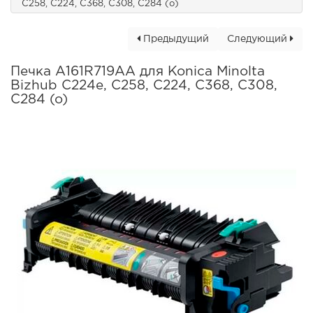
C258, C224, C368, C308, C284 (o)
Предыдущий
Следующий
Печка A161R719AA для Konica Minolta
Bizhub C224e, C258, C224, C368, C308,
C284 (o)