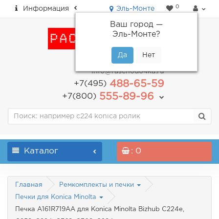
0
Информация
Эль-Монте
Ваш город —
Эль-Монте
?
пн-пт: с 9.00 до 18.00
info@raschodo4ka.ru
488-65-59
+7(495)
555-89-96
+7(800)
Каталог
: 0
Главная
Ремкомплекты и печки
Печки для Konica Minolta
Печка A161R719AA для Konica Minolta Bizhub C224e,