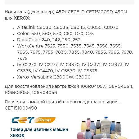
Носитель (девелопер)
450г
CE08-D CET151009D-450N
для
XEROX
:
AltaLink C8030, C8035, C8045, C8055, C8070
Color 550, 560, 570, C60, C70, C75
DocuColor 240, 242, 250, 252
WorkCentre 7525, 7530, 7535, 7545, 7556, 7655,
7665, 7675, 7755, 7830, 7835, 7840, 7855, 7965, 7970,
7975
IV C2270, IV C2277, IV C3370, IV C3371, IV C3373, IV
C3375, IV C4470, IV C5570, IV C5575
Xerox VersaLink C8000W, C8000
Для восстановления картриджей 106R04057, 106R04054,
106R04055, 106R04056
Является заменой снятой с производства позиции -
CET151009450