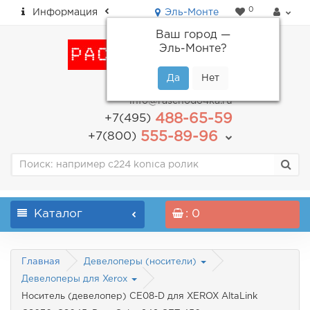
0
Информация
Эль-Монте
Ваш город —
Эль-Монте
?
пн-пт: с 9.00 до 18.00
info@raschodo4ka.ru
488-65-59
+7(495)
555-89-96
+7(800)
Каталог
: 0
Главная
Девелоперы (носители)
Девелоперы для Xerox
Носитель (девелопер) CE08-D для XEROX AltaLink