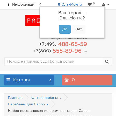
0
Информация
Эль-Монте
Ваш город —
Эль-Монте
?
пн-пт: с 9.00 до 18.00
info@raschodo4ka.ru
488-65-59
+7(495)
555-89-96
+7(800)
Каталог
: 0
Главная
Фотобарабаны
Барабаны для Canon
Набор восстановления драм-юнита для Canon