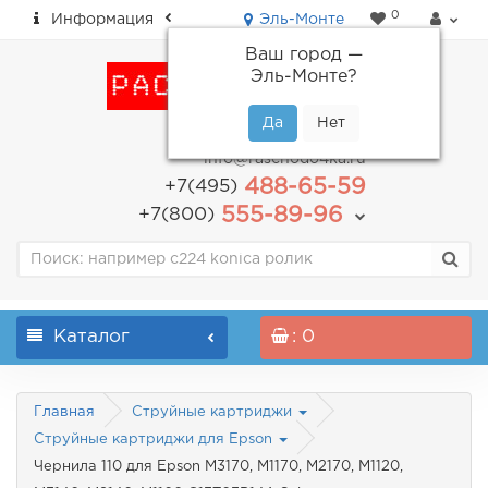
0
Информация
Эль-Монте
Ваш город —
Эль-Монте
?
пн-пт: с 9.00 до 18.00
info@raschodo4ka.ru
488-65-59
+7(495)
555-89-96
+7(800)
Каталог
: 0
Главная
Струйные картриджи
Струйные картриджи для Epson
Чернила 110 для Epson M3170, M1170, M2170, M1120,