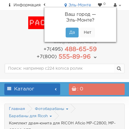
0
Информация
Эль-Монте
Ваш город —
Эль-Монте
?
пн-пт: с 9.00 до 18.00
info@raschodo4ka.ru
488-65-59
+7(495)
555-89-96
+7(800)
Каталог
: 0
Главная
Фотобарабаны
Барабаны для Ricoh
Комплект драм-юнита для RICOH Aficio MP-C2800, MP-