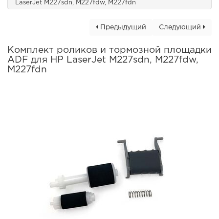
LaserJet M227sdn, M227fdw, M227fdn
Предыдущий
Следующий
Комплект роликов и тормозной площадки
ADF для HP LaserJet M227sdn, M227fdw,
M227fdn