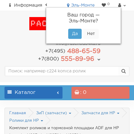
0
Информация
Эль-Монте
Ваш город —
Эль-Монте
?
пн-пт: с 9.00 до 18.00
info@raschodo4ka.ru
488-65-59
+7(495)
555-89-96
+7(800)
Каталог
: 0
Главная
ЗиП (запчасти)
Запчасти для HP
Ролики для HP
Комплект роликов и тормозной площадки ADF для HP