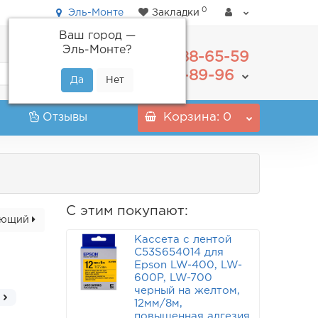
0
Эль-Монте
Закладки
Ваш город —
Эль-Монте
?
488-65-59
+7(495)
555-89-96
+7(800)
Отзывы
Корзина
: 0
С этим покупают:
ующий
Кассета с лентой
C53S654014 для
Epson LW-400, LW-
600P, LW-700
черный на желтом,
12мм/8м,
повышенная адгезия