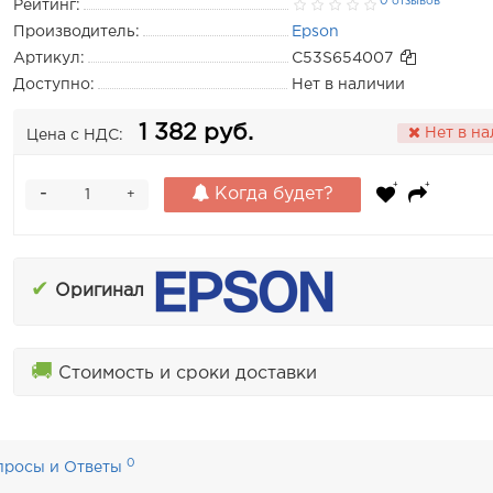
0 отзывов
Рейтинг:
Производитель:
Epson
Артикул:
C53S654007
Доступно:
Нет в наличии
1 382 руб.
Нет в н
Цена с НДС:
-
Когда будет?
+
✔
Оригинал
🚚
Стоимость и сроки доставки
0
просы и Ответы