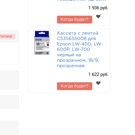
1 936 руб.
Когда будет?
Кассета с лентой
аличии
C53S655008 для
Epson LW-400, LW-
600P, LW-700
черный на
прозрачном, 18/9,
прозрачная
1 622 руб.
Когда будет?