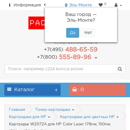
0
Информация
Эль-Монте
Ваш город —
Эль-Монте
?
пн-пт: с 9.00 до 18.00
info@raschodo4ka.ru
488-65-59
+7(495)
555-89-96
+7(800)
Каталог
: 0
Главная
Тонер-картриджи
Картриджи для HP
Картриджи для цветных HP
Картридж W2072A для HP Color Laser 178nw, 150nw,