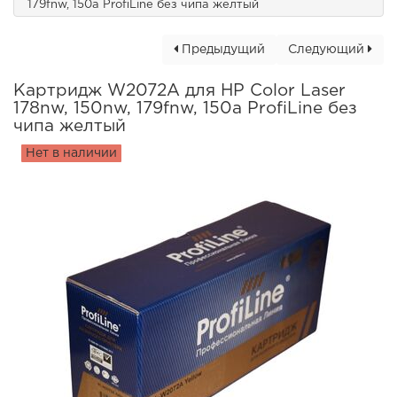
179fnw, 150a ProfiLine без чипа желтый
Предыдущий
Следующий
Картридж W2072A для HP Color Laser
178nw, 150nw, 179fnw, 150a ProfiLine без
чипа желтый
Нет в наличии